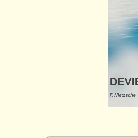
DEVI
F. Nietzsche