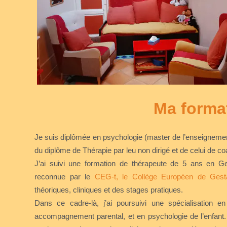
Ma forma
Je suis diplômée en psychologie (master de l’enseignement, 
du diplôme de Thérapie par leu non dirigé et de celui de co
J’ai suivi une formation de thérapeute de 5 ans en Gest
reconnue par le
CEG-t, le Collège Européen de Gesta
théoriques, cliniques et des stages pratiques.
Dans ce cadre-là, j’ai poursuivi une spécialisation en
accompagnement parental, et en psychologie de l’enfant. 